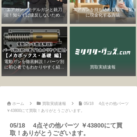
エアガン・モデルガンと銃刀
エアガンを持ち込み買取で一気
法！知らずに違反しないための
に現金化する方法
完全ガイド
電動ガンを徹底解説！パーツ別
に初心者でもわかりやすく紹介
買取実績速報
【メカボックス・基礎編】
ホーム
買取実績速報
05/18 4点その他パーツ
￥43800にて買取！ありがとうございます。
05/18 4点その他パーツ ￥43800にて買
取！ありがとうございます。