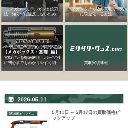
エアガン・モデルガンと銃刀
エアガンを持ち込み買取で一気
法！知らずに違反しないための
に現金化する方法
完全ガイド
電動ガンを徹底解説！パーツ別
に初心者でもわかりやすく紹介
買取実績速報
【メカボックス・基礎編】
2026-05-11
5月11日 ～ 5月17日の買取価格ピ
買取価格ピックアップ
ックアップ