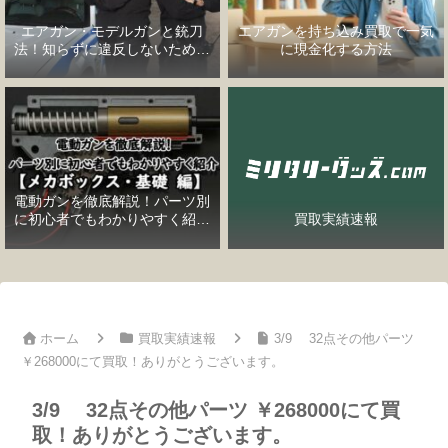
エアガン・モデルガンと銃刀
エアガンを持ち込み買取で一気
法！知らずに違反しないための
に現金化する方法
完全ガイド
電動ガンを徹底解説！パーツ別
に初心者でもわかりやすく紹介
買取実績速報
【メカボックス・基礎編】
ホーム
買取実績速報
3/9 32点その他パーツ
￥268000にて買取！ありがとうございます。
3/9 32点その他パーツ ￥268000にて買
取！ありがとうございます。