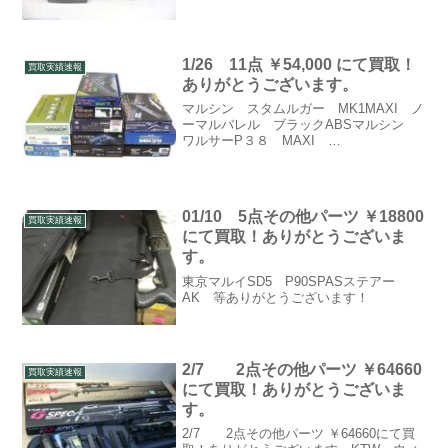
1/26 11点 ￥54,000 にて買取！
買取実績速報
ありがとうございます。
マルシン スタムルガー MK1MAXI ノ
ーマルバレル ブラックABSマルシン
ワルサーP３８ MAXI
MilitaryModeru シルバー 可変スーパー
ソニックバレルマルシン コルト ガバ
メントM１９１１A1 マットブラックヘ
ビーウエ...
01/10 5点その他パーツ ￥18800
買取実績速報
にて買取！ありがとうございま
す。
東京マルイSD5 P90SPASステアー
AK 等ありがとうございます！
2/7 2点その他パーツ ￥64660
買取実績速報
にて買取！ありがとうございま
す。
2/7 2点その他パーツ ￥64660にて買