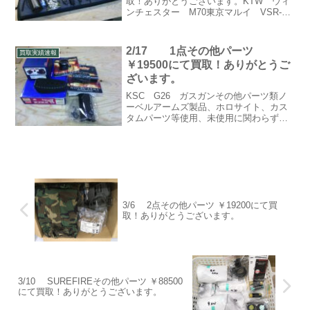
取！ありがとうございます。KTW ウィ
ンチェスター M70東京マルイ VSR-
10 Gスペックその他パーツ
2/17 1点その他パーツ
買取実績速報
￥19500にて買取！ありがとうご
ざいます。
KSC G26 ガスガンその他パーツ類ノ
ーベルアームズ製品、ホロサイト、カス
タムパーツ等使用、未使用に関わらず買
取大歓迎です！！
3/6 2点その他パーツ ￥19200にて買
取！ありがとうございます。
3/10 SUREFIREその他パーツ ￥88500
にて買取！ありがとうございます。