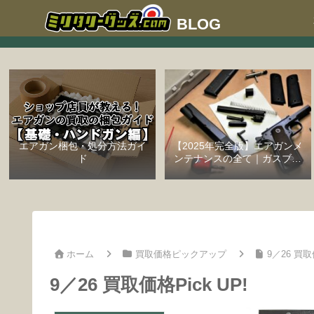
エアガン梱包・処分方法ガイ
【2025年完全版】エアガンメ
ド
ンテナンスの全て｜ガスブロ
ーバックハンドガン編
ホーム
買取価格ピックアップ
9／26 買取
9／26 買取価格Pick UP!