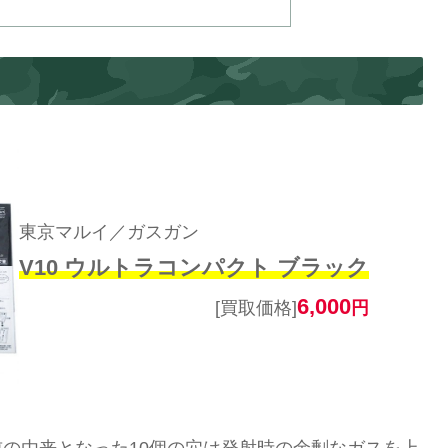
東京マルイ／ガスガン
V10 ウルトラコンパクト ブラック
6,000
[買取価格]
円
名前の由来となった10個の穴は発射時の余剰なガスを上