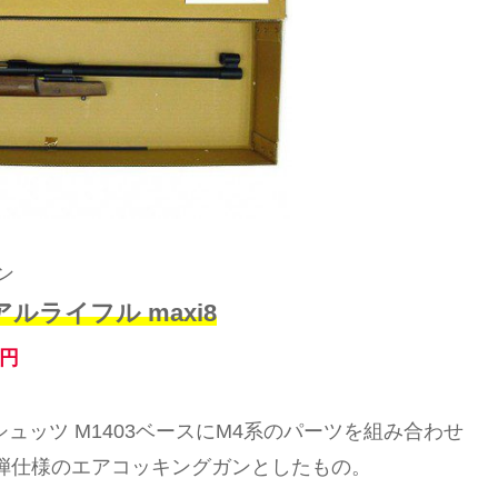
ン
ルライフル maxi8
円
ッツ M1403ベースにM4系のパーツを組み合わせ
B弾仕様のエアコッキングガンとしたもの。