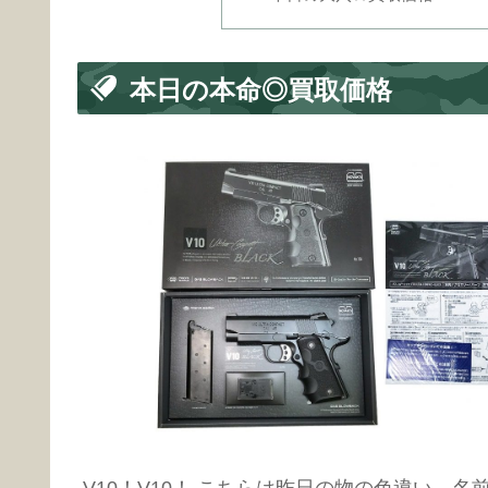
本日の本命◎買取価格
V10！V10！ こちらは昨日の物の色違い。