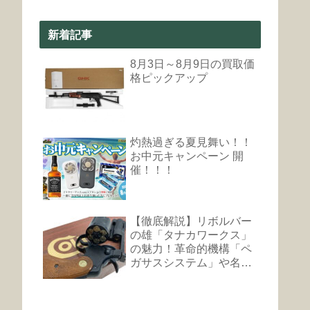
新着記事
8月3日～8月9日の買取価
格ピックアップ
灼熱過ぎる夏見舞い！！
お中元キャンペーン 開
催！！！
【徹底解説】リボルバー
の雄「タナカワークス」
の魅力！革命的機構「ペ
ガサスシステム」や名銃
まとめ