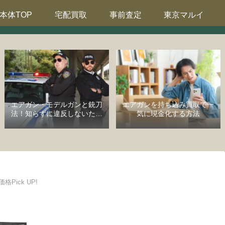
本体TOP
宅配買取
事前査定
東京マルイ
エアガン・モデルガンと銃刀
エアガンを持ち込み買取で一
法！知らずに違反しないため
気に現金化する方法
の完全ガイド
価格Pick UP!