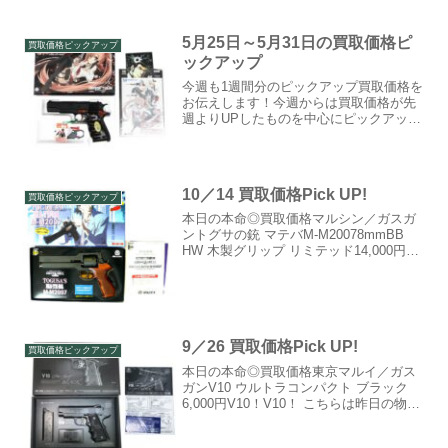
5月25日～5月31日の買取価格ピ
買取価格ピックアップ
ックアップ
今週も1週間分のピックアップ買取価格を
お伝えします！今週からは買取価格が先
週よりUPしたものを中心にピックアッ
プ！！最新の買取事情から、古めの商品
について当時の状況、モデルアップ元の
実銃についての解説なども短くではあり
ますが書いていきますの...
10／14 買取価格Pick UP!
買取価格ピックアップ
本日の本命◎買取価格マルシン／ガスガ
ントグサの銃 マテバM-M20078mmBB
HW 木製グリップ リミテッド14,000円ア
ニメ「攻殻機動隊」でトグサが使用して
る銃をマルシンが製品化した物。実銃マ
テバ準拠のシリーズはこの後からの登場
でし...
9／26 買取価格Pick UP!
買取価格ピックアップ
本日の本命◎買取価格東京マルイ／ガス
ガンV10 ウルトラコンパクト ブラック
6,000円V10！V10！ こちらは昨日の物の
色違い。名前の由来となった10個の穴は
発射時の余剰なガスを上に向けて放出す