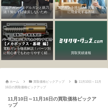
エアガン・モデルガンと銃刀
エアガンを持ち込み買取で一気
法！知らずに違反しないための
に現金化する方法
完全ガイド
電動ガンを徹底解説！パーツ別
に初心者でもわかりやすく紹介
買取実績速報
【メカボックス・基礎編】
ホーム
買取価格ピックアップ
11月10日～11月
16日の買取価格ピックアップ
11月10日～11月16日の買取価格ピックア
ップ