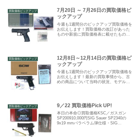
7月20日 ～ 7月26日の買取価格ピ
買取価格ピックアップ
ックアップ
今週も1週間分のピックアップ買取価格を
お伝えします！買取価格の改訂があった
ものや新規に買取価格表に載せたものは
優先して掲載。最新の買取事情から、古
めの商品について当時の状況、モデルア
ップ元の実銃についての解説なども短く
ではありますが書いてい...
12月8日～12月14日の買取価格ピ
買取価格ピックアップ
ックアップ
今週も1週間分のピックアップ買取価格を
お伝えします！最新の買取事情から、古
めの商品について当時の状況、モデルア
ップ元の実銃についての解説なども短く
ではありますが書いていきますので、買
取を出す予定がない方もぜひ見ていって
ください。月曜の買取価...
9／22 買取価格Pick UP!
買取価格ピックアップ
本日の本命◎買取価格KSC／ガスガン
SP200910,000円SIG Sauer SP2340の
9x19 mmパラベラム弾仕様・SIG
SP2009。詳しくはこちら本日の相手△買
取価格KSC／ガスガンSIG SP202215,000
円SIG...