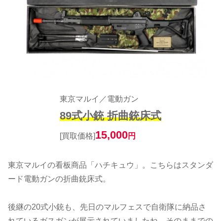
東京マルイ／電動ガン
89式小銃 折曲銃床式
15,000
[買取価格]
円
東京マルイの看板商品「ハチキュウ」。こちらはスタンダ
ード電動ガンの折曲銃床式。
後継の20式小銃も、先日のマルフェスで自衛隊に納品さ
れているガスガンが展示されていましたね。そのままでの