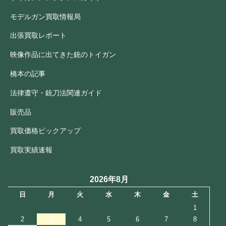
モデルガン買取情報局
出張買取レポート
映像作品に出てきた銃のトイガン
橋本の記事
法律遵守・銃刀法関連ガイド
販売品
買取価格ピックアップ
買取実績速報
2026年8月
日
月
火
水
木
金
土
1
2
3
4
5
6
7
8