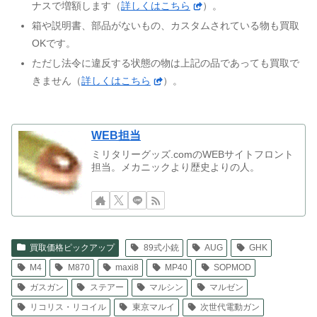
ナスで増額します（
詳しくはこちら
）。
箱や説明書、部品がないもの、カスタムされている物も買取
OKです。
ただし法令に違反する状態の物は上記の品であっても買取で
きません（
詳しくはこちら
）。
WEB担当
ミリタリーグッズ.comのWEBサイトフロント
担当。メカニックより歴史よりの人。
買取価格ピックアップ
89式小銃
AUG
GHK
M4
M870
maxi8
MP40
SOPMOD
ガスガン
ステアー
マルシン
マルゼン
リコリス・リコイル
東京マルイ
次世代電動ガン