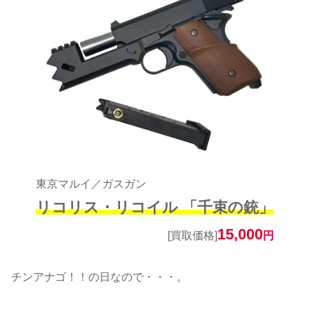
東京マルイ／ガスガン
リコリス・リコイル 「千束の銃」
15,000
[買取価格]
円
チンアナゴ！！の日なので・・・。