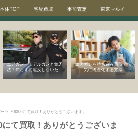
本体TOP
宅配買取
事前査定
東京マルイ
エアガン・モデルガンと銃刀
エアガンを持ち込み買取で一
法！知らずに違反しないため
気に現金化する方法
の完全ガイド
他パーツ ￥6300にて買取！ありがとうございます。
6300にて買取！ありがとうございま