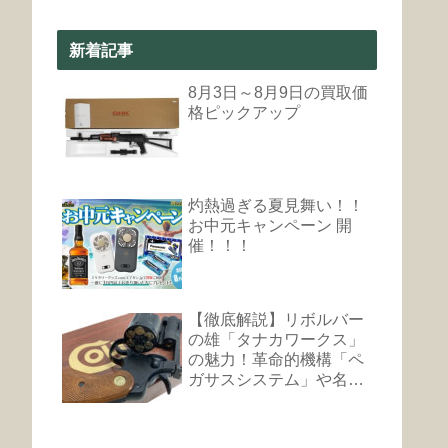
新着記事
8月3日～8月9日の買取価
格ピックアップ
灼熱過ぎる夏見舞い！！
お中元キャンペーン 開
催！！！
【徹底解説】リボルバー
の雄「タナカワークス」
の魅力！革命的機構「ペ
ガサスシステム」や名銃
まとめ