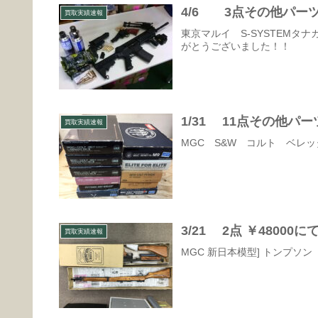
4/6 3点その他パーツ
買取実績速報
東京マルイ S-SYSTEMタ
がとうございました！！
1/31 11点その他パ
買取実績速報
MGC S&W コルト ベレ
3/21 2点 ￥480
買取実績速報
MGC 新日本模型] トンプソ