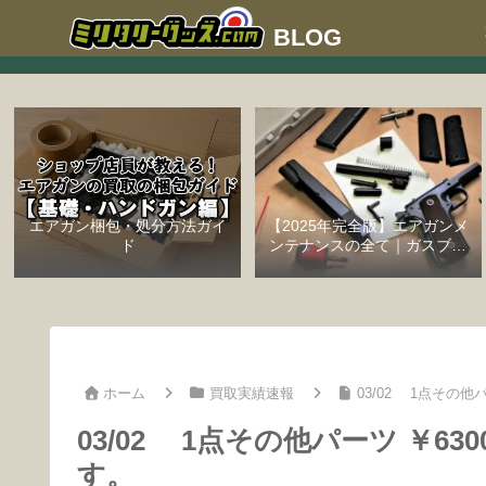
エアガン梱包・処分方法ガイ
【2025年完全版】エアガンメ
ド
ンテナンスの全て｜ガスブロ
ーバックハンドガン編
ホーム
買取実績速報
03/02 1点その
03/02 1点その他パーツ ￥
す。