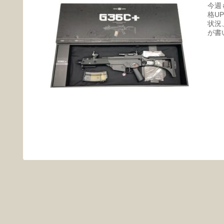
今週
格U
状況
が書