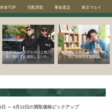
本体TOP
宅配買取
事前査定
東京マルイ
エアガン・モデルガンと銃刀
エアガンを持ち込み買取で一
法！知らずに違反しないため
気に現金化する方法
の完全ガイド
6日 ～ 4月12日の買取価格ピックアップ