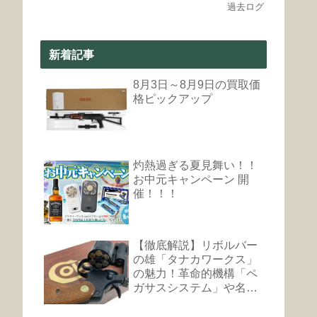
過去ログ
新着記事
8月3日～8月9日の買取価
格ピックアップ
灼熱過ぎる夏見舞い！！
お中元キャンペーン 開
催！！！
【徹底解説】リボルバー
の雄「タナカワークス」
の魅力！革命的機構「ペ
ガサスシステム」や名銃
まとめ