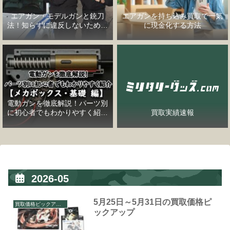
エアガン・モデルガンと銃刀
エアガンを持ち込み買取で一気
法！知らずに違反しないための
に現金化する方法
完全ガイド
電動ガンを徹底解説！パーツ別
に初心者でもわかりやすく紹介
買取実績速報
【メカボックス・基礎編】
2026-05
5月25日～5月31日の買取価格ピ
買取価格ピックアップ
ックアップ