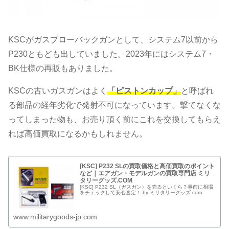
KSCがガスブローバックガンとして、システム7以前から
P230ともども出していました。2023年にはシステム7・
BK仕様の再販もありました。
KSCの古いガスガンはよく
「ピストンカップ」
と呼ばれ
る部品の経年劣化で発射不可になっています。撃てなくな
ってしまった物も、お売り頂く前にこれを交換してもらえ
れば高価買取になるかもしれません。
[KSC] P232 SLの買取価格と高価買取のポイント
など｜エアガン・モデルガンの買取専門店 ミリ
タリーグッズ.COM
[KSC] P232 SL（ガスガン）を売るといくら？事前に相場
をチェックして安心査定！ by ミリタリーグッズ.com
www.militarygoods-jp.com