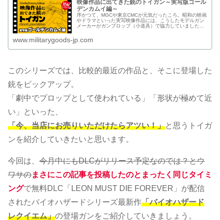
映像作品に出てきた銃のトイガン～実写版ゴール
デンカムイ編～
序かつて、MGCや東京CMCが元気だったころ。昭和の映画
やドラマといった実写映像作品には、こうしたモデルガン
メーカーがガンプロップ（小道具）で協力していました。
映...
www.militarygoods-jp.com
このシリーズでは、比較的最近の作品と、そこに登場した
銃をピックアップ。
「劇中でプロップとして使われている」「形状が極めて近
い」といった、
「今、当店にお売りいただけたらアツい！」
と思うトイガ
ンを紹介していきたいと思います。
今回は、
今月中にもDLCがリリース予定なのでは？とウ
ワサの
まさにこの記事を投稿したのとまったく同じタイミ
ング
で無料DLC「LEON MUST DIE FOREVER」が配信
されたバイオハザードシリーズ最新作
「バイオハザード
レクイエム」
の登場ガンをご紹介していきましょう。