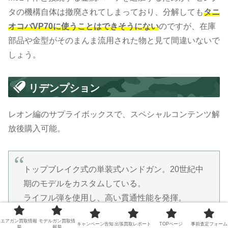
タの機構自体は撤廃されてしまっており、分解しても
タニ
オコバVP70に使うことはできそうにない
のですが、在庫
部品や金型がそのまんま流用された物と見て間違いないで
しょう。
リデンプション
レオン編のサプライボックスで、スペシャルコンテンツ解
放後購入可能。
トップブレイク式の単装式ハンドガン。20世紀中
期のモデルをカスタムしている。
ライフル弾を使用し、高い貫通性能を発揮。
エアガン買取情報
モデルガン買取情
キャンペーン告知
出張買取レポート
TOPページ
事前査定フォーム
局
報局