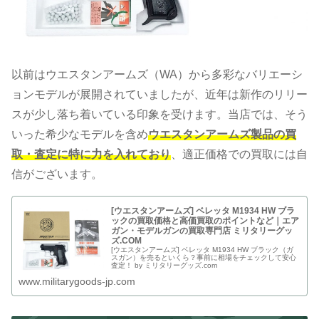
以前はウエスタンアームズ（WA）から多彩なバリエーシ
ョンモデルが展開されていましたが、近年は新作のリリー
スが少し落ち着いている印象を受けます。当店では、そう
いった希少なモデルを含め
ウエスタンアームズ製品の買
取・査定に特に力を入れており
、適正価格での買取には自
信がございます。
[ウエスタンアームズ] ベレッタ M1934 HW ブラ
ックの買取価格と高価買取のポイントなど｜エア
ガン・モデルガンの買取専門店 ミリタリーグッ
ズ.COM
[ウエスタンアームズ] ベレッタ M1934 HW ブラック（ガ
スガン）を売るといくら？事前に相場をチェックして安心
査定！ by ミリタリーグッズ.com
www.militarygoods-jp.com