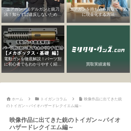
エアガン・モデルガンと銃刀
エアガンを持ち込み買取で一気
法！知らずに違反しないための
に現金化する方法
完全ガイド
電動ガンを徹底解説！パーツ別
に初心者でもわかりやすく紹介
買取実績速報
【メカボックス・基礎編】
ホーム
トイガンコラム
映像作品に出てきた銃
のトイガン～バイオハザードレクイエム編～
映像作品に出てきた銃のトイガン～バイオ
ハザードレクイエム編～