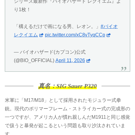
シリーズ最新作『バイオハザード レクイエム』よ
り1枚！
「構えるだけで画になる男、レオン。」
#バイオ
レクイエム
pic.twitter.com/xC8vTyqCCp
— バイオハザード(カプコン)公式
(@BIO_OFFICIAL)
April 11, 2026
真名：SIG Sauer P320
米軍に「M17/M18」として採用されたモジュラー式拳
銃。現代のポリマーフレーム・ストライカー式の完成形の
一つですが、アメリカ人が慣れ親しんだM1911と同じ感覚
で扱うと暴発が起こるという問題も取り沙汰されていま
す。