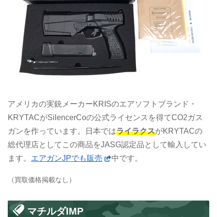
アメリカの実銃メーカーKRISのエアソフトブランド・
KRYTACがSilencerCoの公式ライセンスを得てCO2ガス
ガンを作っています。日本では
ライラクス
がKRYTACの
総代理店としてこの商品をJASG認定品として輸入してい
ます。
エアガンJPでも販売
中です。
（買取価格掲載なし）
マチルダIMP