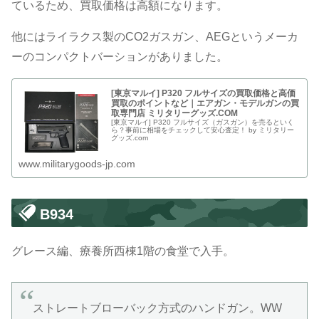
ているため、買取価格は高額になります。
他にはライラクス製のCO2ガスガン、AEGというメーカ
ーのコンパクトバーションがありました。
[東京マルイ] P320 フルサイズの買取価格と高価
買取のポイントなど｜エアガン・モデルガンの買
取専門店 ミリタリーグッズ.COM
[東京マルイ] P320 フルサイズ（ガスガン）を売るといく
ら？事前に相場をチェックして安心査定！ by ミリタリー
グッズ.com
www.militarygoods-jp.com
B934
グレース編、療養所西棟1階の食堂で入手。
ストレートブローバック方式のハンドガン。WW