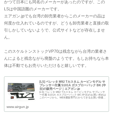
かつて日本にも同名のメーカーがあったのですが、この
LSは中国語圏のメーカーです。
エアガン.jpでも台湾の卸売業者からこのメーカーの品は
何度か仕入れているのですが、どうも卸売業者と直接の取
引しかしていないようで、公式サイトなどが存在しませ
ん。
このスケルトンストックVP70は残念ながら台湾の業者さ
んによると残念ながら廃盤のようです。もしお持ちなら本
体は不動でもお売りいただけると嬉しいです。
[LS] ベレッタ M92 Tカスタム カービンモデル サ
プレッサー付属 S101A ガスブローバック BK (中
古)の販売ページ｜エアガン.jp
[LS] ベレッタ M92 Tカスタム カービンモデル サプレッサ
ー付属 S101A ガスブローバック BK (中古)のお買い求めは
このページから。WEB通販専門だからできるお買い得価
格...
www.airgun.jp