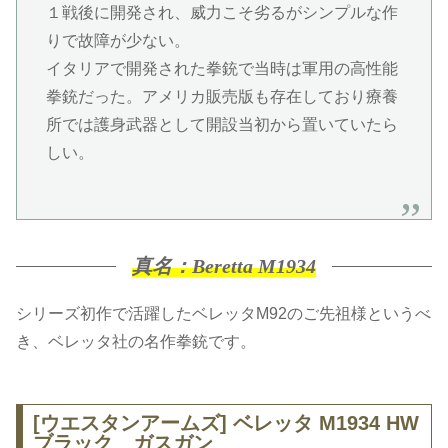
１戦後に開発され、威力こそ劣るがシンプルな作
りで故障が少ない。
イタリアで開発された拳銃で当時は軍用の高性能
拳銃だった。アメリカ販売版も存在しており療養
所では護身武器として開設当初から置いていたら
しい。
真名：Beretta M1934
シリーズ初作で活躍したベレッタM92のご先祖様というべ
き、ベレッタ社の名作拳銃です。
[ウエスタンアームズ] ベレッタ M1934 HW
ブラック ガスガン