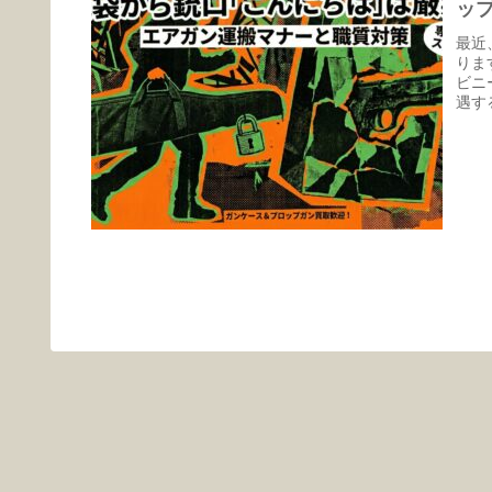
ッ
最近
りま
ビニ
遇す