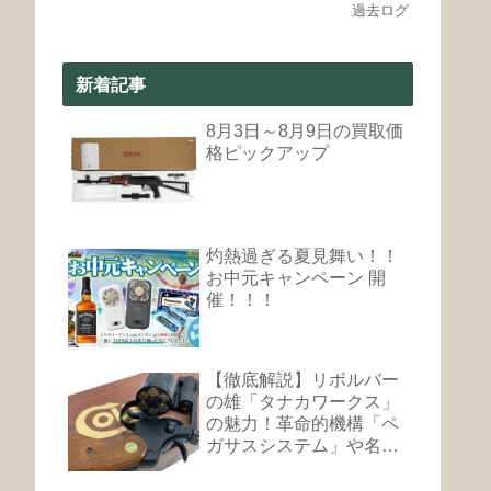
過去ログ
新着記事
8月3日～8月9日の買取価
格ピックアップ
灼熱過ぎる夏見舞い！！
お中元キャンペーン 開
催！！！
【徹底解説】リボルバー
の雄「タナカワークス」
の魅力！革命的機構「ペ
ガサスシステム」や名銃
まとめ