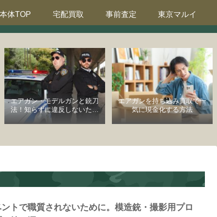
本体TOP
宅配買取
事前査定
東京マルイ
エアガン・モデルガンと銃刀
エアガンを持ち込み買取で一
法！知らずに違反しないため
気に現金化する方法
の完全ガイド
ベントで職質されないために。模造銃・撮影用プロ