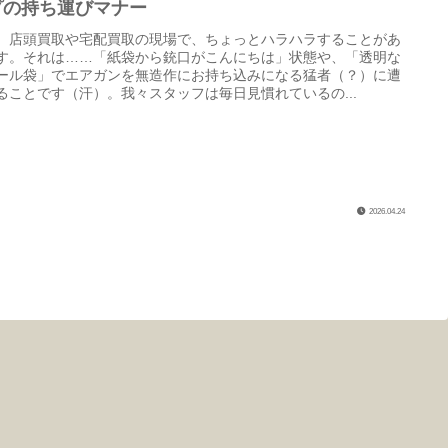
プの持ち運びマナー
、店頭買取や宅配買取の現場で、ちょっとハラハラすることがあ
す。それは……「紙袋から銃口がこんにちは」状態や、「透明な
ール袋」でエアガンを無造作にお持ち込みになる猛者（？）に遭
ることです（汗）。我々スタッフは毎日見慣れているの...
2026.04.24