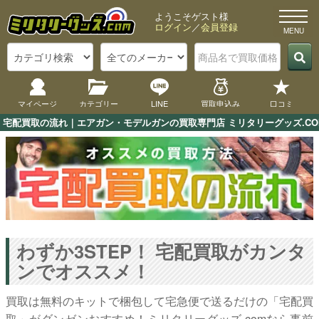
ようこそゲスト様
ログイン
／
会員登録
マイページ
カテゴリー
LINE
買取申込み
口コミ
宅配買取の流れ｜エアガン・モデルガンの買取専門店 ミリタリーグッズ.CO
わずか3STEP！ 宅配買取がカンタ
ンでオススメ！
買取は無料のキットで梱包して宅急便で送るだけの「宅配買
取」がダンゼンおすすめ！ミリタリーグッズ.comなら事前