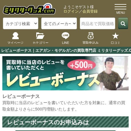
ようこそゲスト様
ログイン
／
会員登録
マイページ
カテゴリー
LINE
買取申込み
口コミ
レビューボーナス｜エアガン・モデルガンの買取専門店 ミリタリーグッズ.C
レビューボーナス
買取時に当店のレビューを書いていただいた方を対象に、通常の買
取金額よりさらに500円増額いたします。
レビューボーナスのお申込みは