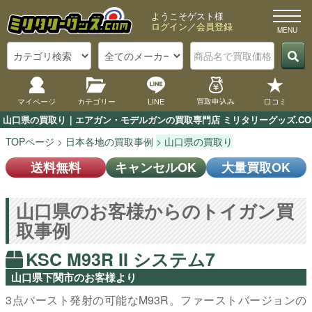
ようこそゲスト様
ログイン
／
会員登録
マイページ
カテゴリー
LINE
買取申込み
口コミ
山口県の買取り｜エアガン・モデルガンの買取専門店 ミリタリーグッズ.CO
TOPページ
日本各地の買取事例
山口県の買取り
送料無料
キャンセルOK
大量買取OK
山口県のお客様からのトイガン買
取事例
KSC M93R II システム7
山口県下関市のお客様より
3点バースト発射の可能なM93R。ファーストバージョンの