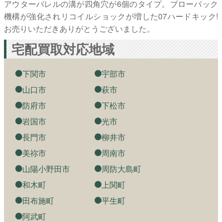
アウターバレルの溝が四角穴が6個のタイプ。ブローバック
機構が強化されリコイルショックが増した07ハードキック!
お売りいただきありがとうございました。
宅配買取対応地域
下関市
宇部市
山口市
萩市
防府市
下松市
岩国市
光市
長門市
柳井市
美祢市
周南市
山陽小野田市
周防大島町
和木町
上関町
田布施町
平生町
阿武町