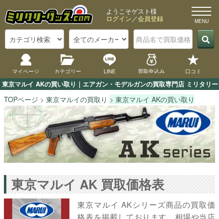
ようこそゲスト様
ログイン
／
会員登録
マイページ
カテゴリー
LINE
買取申込み
口コミ
東京マルイ AKの買い取り｜エアガン・モデルガンの買取専門店 ミリタリーグ
TOPページ
東京マルイの買取り
東京マルイ AKの買い取り
東京マルイ AK 買取価格表
東京マルイ AKシリーズ商品の買取価
格表を掲載しております。相場や当店