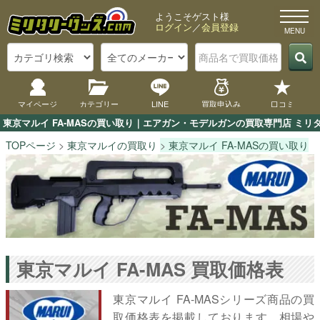
ようこそゲスト様
ログイン
／
会員登録
マイページ
カテゴリー
LINE
買取申込み
口コミ
東京マルイ FA-MASの買い取り｜エアガン・モデルガンの買取専門店 ミリタ
TOPページ
東京マルイの買取り
東京マルイ FA-MASの買い取り
東京マルイ FA-MAS 買取価格表
東京マルイ FA-MASシリーズ商品の買
取価格表を掲載しております。相場や