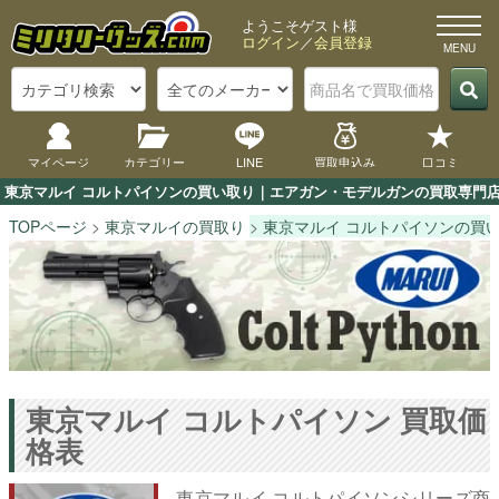
ようこそゲスト様
ログイン
／
会員登録
マイページ
カテゴリー
LINE
買取申込み
口コミ
東京マルイ コルトパイソンの買い取り｜エアガン・モデルガンの買取専門店 
TOPページ
東京マルイの買取り
東京マルイ コルトパイソンの買
東京マルイ コルトパイソン 買取価
格表
東京マルイ コルトパイソンシリーズ商