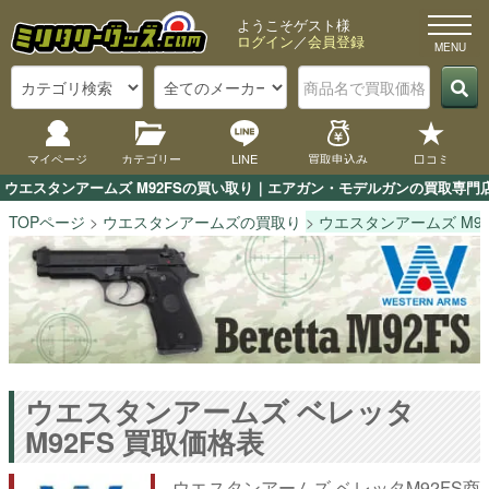
ようこそゲスト様
ログイン
／
会員登録
マイページ
カテゴリー
LINE
買取申込み
口コミ
ウエスタンアームズ M92FSの買い取り｜エアガン・モデルガンの買取専門店
TOPページ
ウエスタンアームズの買取り
ウエスタンアームズ M9
ウエスタンアームズ ベレッタ
M92FS 買取価格表
ウエスタンアームズ ベレッタM92FS商