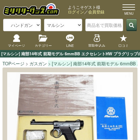
ようこそゲスト様
ログイン
／
会員登録
マイページ
カテゴリー
LINE
買取申込み
口コミ
[マルシン] 南部14年式 前期モデル 6mmBB エクセレントHW プラグ
TOPページ
ガスガン
[マルシン] 南部14年式 前期モデル 6mmB