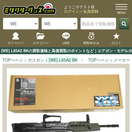
ようこそゲスト様
ログイン
／
会員登録
マイページ
カテゴリー
LINE
買取申込み
口コミ
[WE] L85A2 BKの買取価格と高価買取のポイントなど｜エアガン・モデル
TOPページ
ガスガン
[WE] L85A2 BK
TOPページ
メーカー