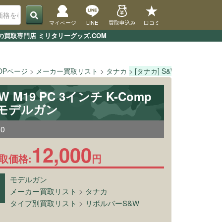
マイページ
LINE
買取申込み
口コミ
ガンの買取専門店 ミリタリーグッズ.COM
OPページ
メーカー買取リスト
タナカ
[タナカ] S&W M19 PC 3イン
W M19 PC 3インチ K-Comp
3 モデルガン
50
12,000
取価格:
円
モデルガン
メーカー買取リスト
>
タナカ
タイプ別買取リスト
>
リボルバーS&W