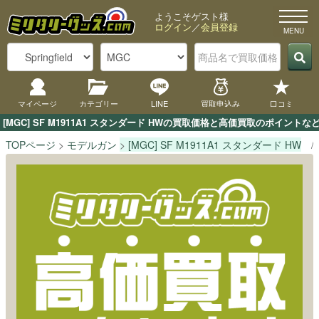
ようこそゲスト様
ログイン
／
会員登録
マイページ
カテゴリー
LINE
買取申込み
口コミ
[MGC] SF M1911A1 スタンダード HWの買取価格と高価買取のポイン
TOPページ
モデルガン
[MGC] SF M1911A1 スタンダード HW