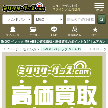
ようこそゲスト様
ログイン
／
会員登録
マイページ
カテゴリー
LINE
買取申込み
口コミ
[MGC] ベレッタ M9 ABSの買取価格と高価買取のポイントなど｜エアガ
TOPページ
モデルガン
[MGC] ベレッタ M9 ABS
TOPページ