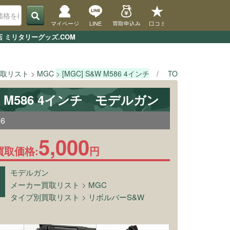
マイページ
LINE
買取申込み
口コミ
店 ミリタリーグッズ.COM
取リスト
MGC
[MGC] S&W M586 4インチ
TOPページ
タイ
&W M586 4インチ モデルガン
66
5,000
買取価格:
円
モデルガン
メーカー買取リスト
>
MGC
タイプ別買取リスト
>
リボルバーS&W