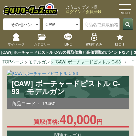
ようこそゲスト様
ログイン
／
会員登録
マイページ
カテゴリー
LINE
買取申込み
口コミ
[CAW] ボーチャードピストル C-93の買取価格と高価買取のポイントなど
TOPページ
モデルガン
[CAW] ボーチャードピストル C-93
T
[CAW] ボーチャードピストル C-
93 モデルガン
商品コード：
13450
40,000
買取価格:
円
関連カテゴリ