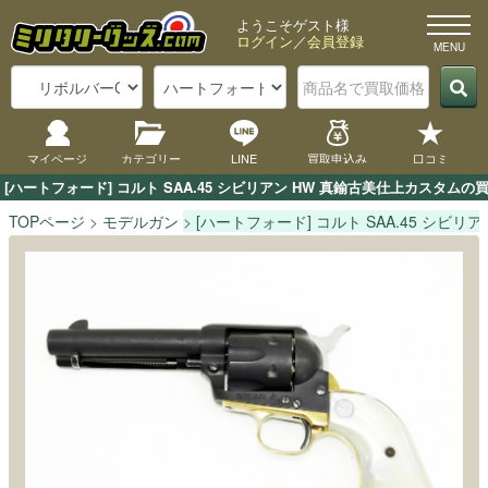
ようこそゲスト様
ログイン
／
会員登録
マイページ
カテゴリー
LINE
買取申込み
口コミ
[ハートフォード] コルト SAA.45 シビリアン HW 真鍮古美仕上カス
TOPページ
モデルガン
[ハートフォード] コルト SAA.45 シビ