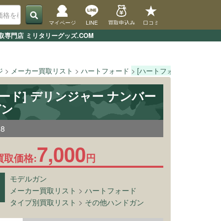
マイページ
LINE
買取申込み
口コミ
専門店 ミリタリーグッズ.COM
ジ
メーカー買取リスト
ハートフォード
[ハートフォード] デリンジ
ード] デリンジャー ナンバー
ガン
88
7,000
買取価格:
円
モデルガン
メーカー買取リスト
>
ハートフォード
タイプ別買取リスト
>
その他ハンドガン