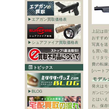
エアガン買取価格表
上記は目
おすすめ
シュアファイア買取価格表
写真を送
も買い取
ミリタリ
費の転嫁
トピックス
[ハート
モデル
発火はモ
BLOG
ガンにつ
とはいえ
れ、保存