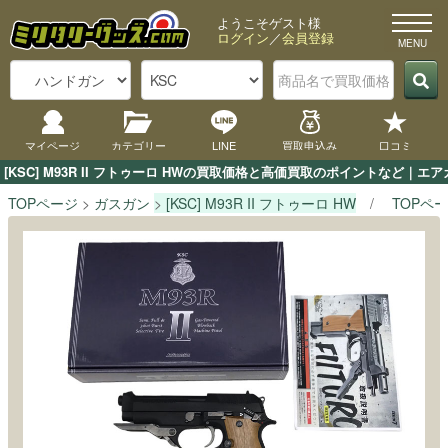
ようこそゲスト様
ログイン
／
会員登録
マイページ
カテゴリー
LINE
買取申込み
口コミ
[KSC] M93R II フトゥーロ HWの買取価格と高価買取のポイントなど｜
TOPページ
ガスガン
[KSC] M93R II フトゥーロ HW
TOPペ