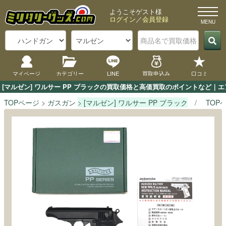
ようこそゲスト様
ログイン
／
会員登録
マイページ
カテゴリー
LINE
買取申込み
口コミ
[マルゼン] ワルサー PP ブラックの買取価格と高価買取のポイントなど｜
TOPページ
ガスガン
[マルゼン] ワルサー PP ブラック
TOP