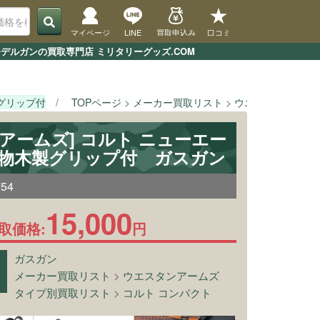
マイページ
LINE
買取申込み
口コミ
デルガンの買取専門店 ミリタリーグッズ.COM
製グリップ付
TOPページ
メーカー買取リスト
ウエスタンアーム
アームズ] コルト ニューエー
実物木製グリップ付 ガスガン
754
15,000
取価格:
円
ガスガン
メーカー買取リスト
>
ウエスタンアームズ
タイプ別買取リスト
>
コルト コンパクト