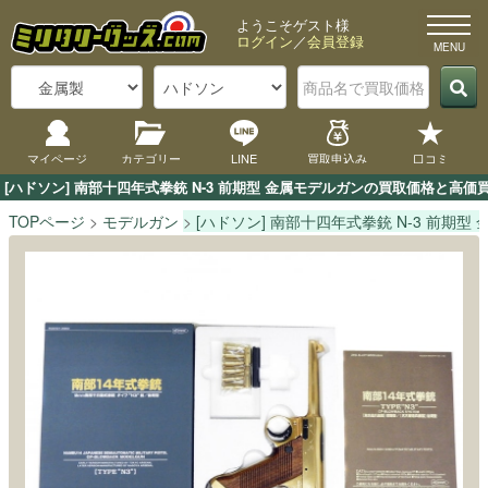
ようこそゲスト様
ログイン
／
会員登録
マイページ
カテゴリー
LINE
買取申込み
口コミ
[ハドソン] 南部十四年式拳銃 N-3 前期型 金属モデルガンの買取価格と
TOPページ
モデルガン
[ハドソン] 南部十四年式拳銃 N-3 前期型