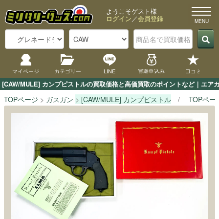
ようこそゲスト様
ログイン
／
会員登録
マイページ
カテゴリー
LINE
買取申込み
口コミ
[CAW/MULE] カンプピストルの買取価格と高価買取のポイントなど｜エア
TOPページ
ガスガン
[CAW/MULE] カンプピストル
TOPペー