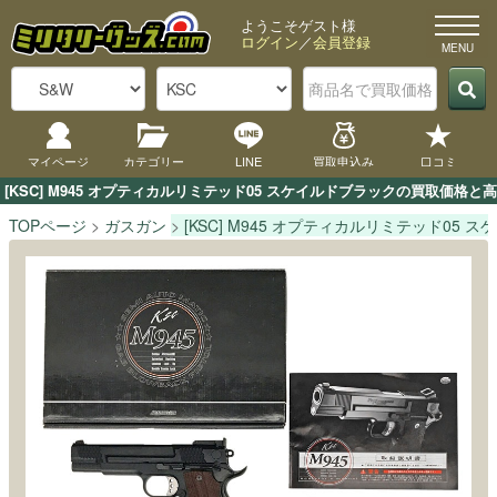
ようこそゲスト様
ログイン
／
会員登録
マイページ
カテゴリー
LINE
買取申込み
口コミ
[KSC] M945 オプティカルリミテッド05 スケイルドブラックの買取価
TOPページ
ガスガン
[KSC] M945 オプティカルリミテッド05 