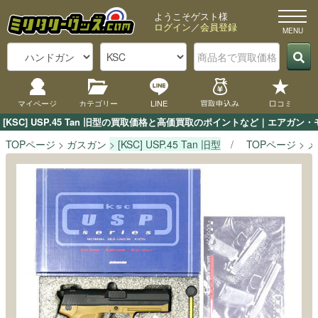
ようこそゲスト様
ログイン
／
会員登録
マイページ
カテゴリー
LINE
買取申込み
口コミ
[KSC] USP.45 Tan 旧型の買取価格と高価買取のポイントなど｜エアガ
TOPページ
ガスガン
[KSC] USP.45 Tan 旧型
TOPページ
メ