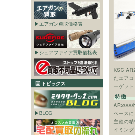
エアガン買取価格表
シュアファイア買取価格表
KSC 
たエアコ
トピックス
ーゲット
特徴
AR20
BLOG
ベースに
主催の精
イミング