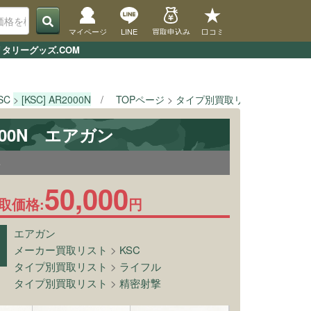
マイページ
LINE
買取申込み
口コミ
リタリーグッズ.COM
SC
[KSC] AR2000N
TOPページ
タイプ別買取リスト
ライフ
2000N エアガン
5
50,000
取価格:
円
エアガン
メーカー買取リスト
>
KSC
タイプ別買取リスト
>
ライフル
タイプ別買取リスト
>
精密射撃