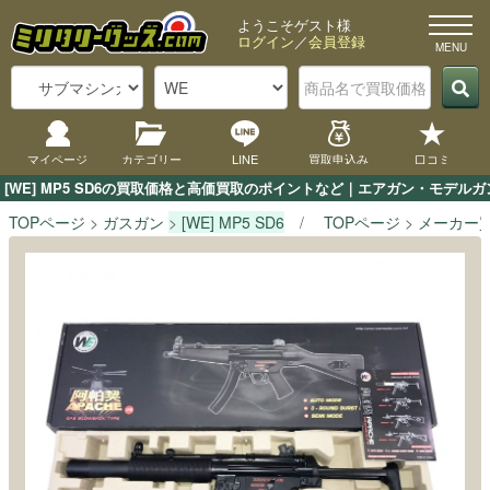
ようこそゲスト様
ログイン
／
会員登録
マイページ
カテゴリー
LINE
買取申込み
口コミ
[WE] MP5 SD6の買取価格と高価買取のポイントなど｜エアガン・モデル
TOPページ
ガスガン
[WE] MP5 SD6
TOPページ
メーカー