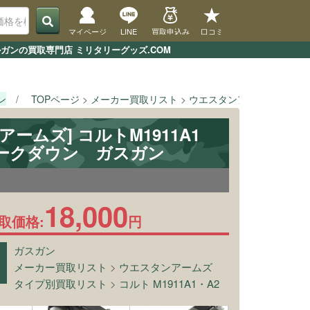
マイページ
LINE
買取申込み
口コミ
ガンの買取専門店 ミリタリーグッズ.COM
ン
TOPページ
メーカー買取リスト
ウエスタンアームズ
[ウ
アームズ] コルトM1911A1
ークダウン ガスガン
0
18,000
取価格:
円
ガスガン
メーカー買取リスト
>
ウエスタンアームズ
タイプ別買取リスト
>
コルト M1911A1・A2