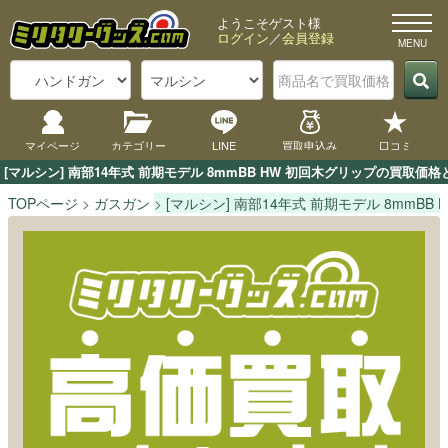
ようこそゲスト様
ログイン
／
会員登録
マイページ
カテゴリー
LINE
買取申込み
口コミ
[マルシン] 南部14年式 前期モデル 8mmBB HW 初回木グリップの買
TOPページ
ガスガン
[マルシン] 南部14年式 前期モデル 8mmBB