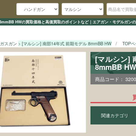
デル 8mmBB HWの買取価格と高価買取のポイントなど｜エアガン・モデルガンの
ガスガン
[マルシン] 南部14年式 前期モデル 8mmBB HW
TOP
[マルシン]
8mmBB 
商品コード：
320
関連カテゴリ