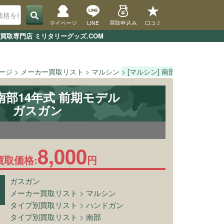
マイページ
LINE
買取申込み
口コミ
買取専門店 ミリタリーグッズ.COM
ページ
メーカー買取リスト
マルシン
[マルシン] 南部14年式 前期モデ
 南部14年式 前期モデル
HW ガスガン
0
8,000
買取価格:
円
ガスガン
メーカー買取リスト
>
マルシン
タイプ別買取リスト
>
ハンドガン
タイプ別買取リスト
>
南部