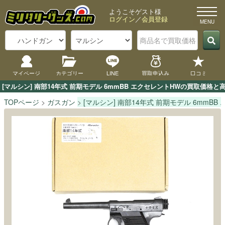
ようこそゲスト様
ログイン
／
会員登録
マイページ
カテゴリー
LINE
買取申込み
口コミ
[マルシン] 南部14年式 前期モデル 6mmBB エクセレントHWの買取価
TOPページ
ガスガン
[マルシン] 南部14年式 前期モデル 6mmBB