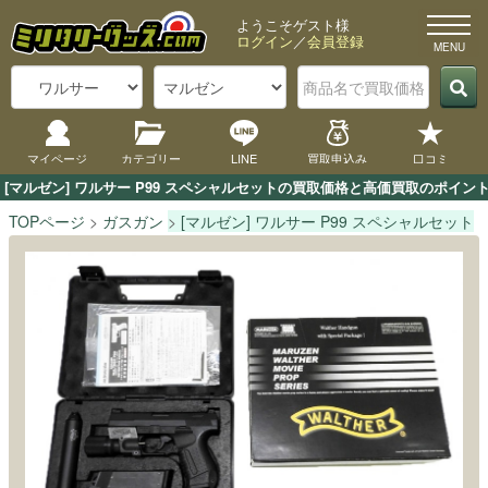
ようこそゲスト様
ログイン
／
会員登録
マイページ
カテゴリー
LINE
買取申込み
口コミ
[マルゼン] ワルサー P99 スペシャルセットの買取価格と高価買取のポイ
TOPページ
ガスガン
[マルゼン] ワルサー P99 スペシャルセット