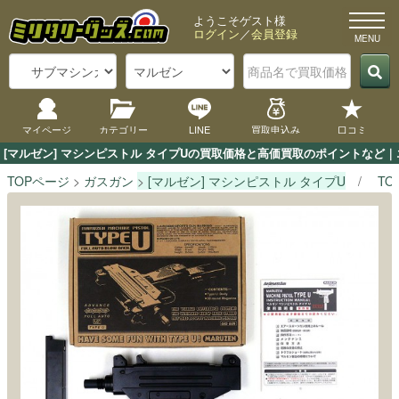
ようこそゲスト様
ログイン
／
会員登録
マイページ
カテゴリー
LINE
買取申込み
口コミ
[マルゼン] マシンピストル タイプUの買取価格と高価買取のポイントなど｜
TOPページ
ガスガン
[マルゼン] マシンピストル タイプU
TO