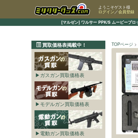
ようこそゲスト様
ログイン
／
会員登録
[マルゼン] ワルサー PPK/S ムービ
TOPページ
買取価格表掲載中！
ガスガン買取価格表
モデルガン買取価格表
電動ガン買取価格表