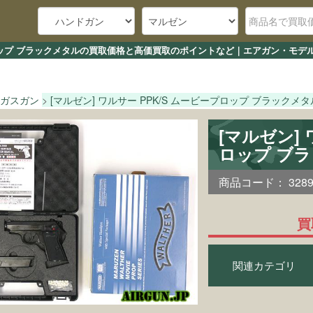
ープロップ ブラックメタルの買取価格と高価買取のポイントなど｜エアガン・モデ
ガスガン
[マルゼン] ワルサー PPK/S ムービープロップ ブラックメタ
[マルゼン] 
ロップ ブ
商品コード：
328
買
関連カテゴリ