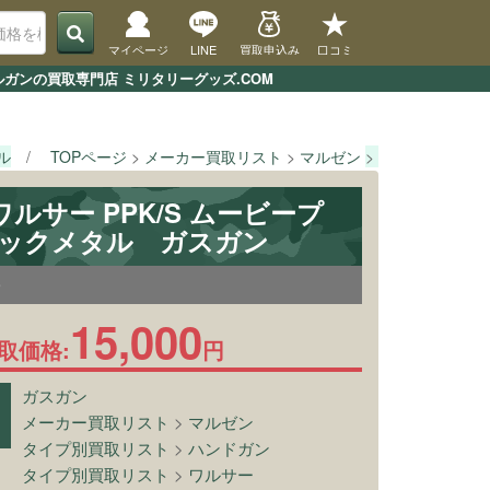
マイページ
LINE
買取申込み
口コミ
ルガンの買取専門店 ミリタリーグッズ.COM
ル
TOPページ
メーカー買取リスト
マルゼン
[マルゼン] ワ
ワルサー PPK/S ムービープ
ラックメタル ガスガン
9
15,000
取価格:
円
ガスガン
メーカー買取リスト
>
マルゼン
タイプ別買取リスト
>
ハンドガン
タイプ別買取リスト
>
ワルサー