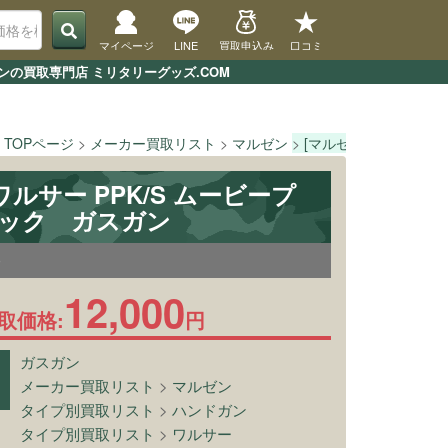
マイページ
LINE
買取申込み
口コミ
ンの買取専門店 ミリタリーグッズ.COM
TOPページ
メーカー買取リスト
マルゼン
[マルゼン] ワルサー 
ワルサー PPK/S ムービープ
ラック ガスガン
0
12,000
取価格:
円
ガスガン
メーカー買取リスト
>
マルゼン
タイプ別買取リスト
>
ハンドガン
タイプ別買取リスト
>
ワルサー