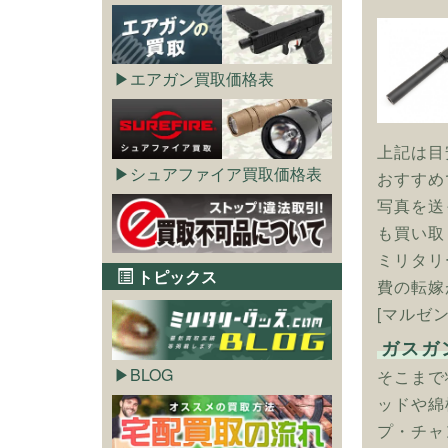
エアガン買取価格表
上記は目
シュアファイア買取価格表
おすすめ
写真を送
も買い取
ミリタリ
トピックス
費の転嫁
[マルゼ
ガスガ
BLOG
そこまで
ッドや綿
プ・チャ