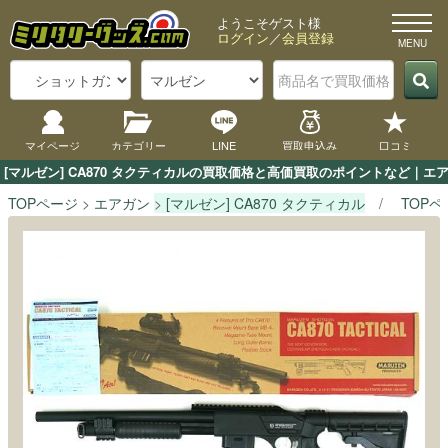
ようこそゲスト様
ログイン
／
会員登録
マイページ
カテゴリー
LINE
買取申込み
口コミ
[マルゼン] CA870 タクティカルの買取価格と高価買取のポイントなど｜エ
TOPページ
エアガン
[マルゼン] CA870 タクティカル
TOPペ