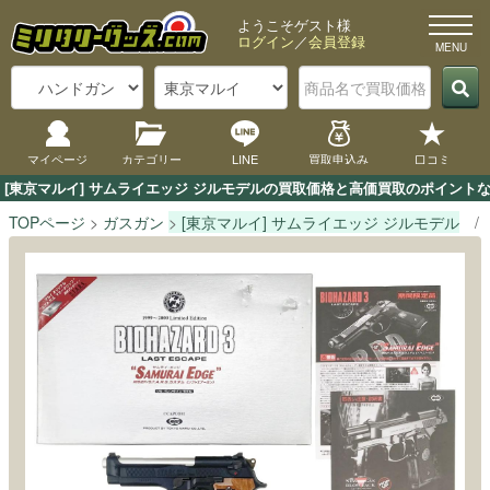
ようこそゲスト様
ログイン
／
会員登録
マイページ
カテゴリー
LINE
買取申込み
口コミ
[東京マルイ] サムライエッジ ジルモデルの買取価格と高価買取のポイント
TOPページ
ガスガン
[東京マルイ] サムライエッジ ジルモデル