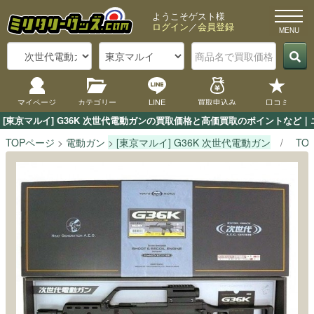
ようこそゲスト様
ログイン
／
会員登録
マイページ
カテゴリー
LINE
買取申込み
口コミ
[東京マルイ] G36K 次世代電動ガンの買取価格と高価買取のポイントなど
TOPページ
電動ガン
[東京マルイ] G36K 次世代電動ガン
TO