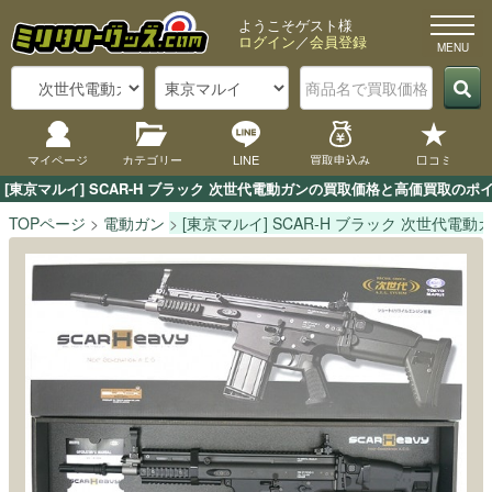
ようこそゲスト様
ログイン
／
会員登録
マイページ
カテゴリー
LINE
買取申込み
口コミ
[東京マルイ] SCAR-H ブラック 次世代電動ガンの買取価格と高価買取の
TOPページ
電動ガン
[東京マルイ] SCAR-H ブラック 次世代電動