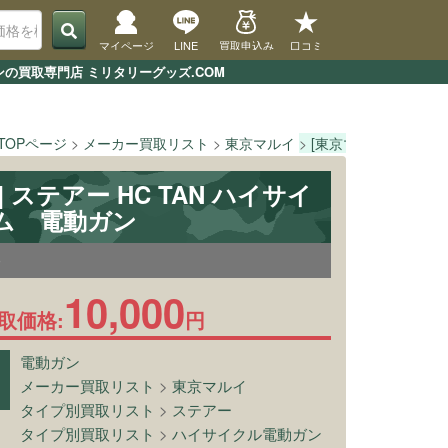
マイページ
LINE
買取申込み
口コミ
ンの買取専門店 ミリタリーグッズ.COM
TOPページ
メーカー買取リスト
東京マルイ
[東京マルイ] ステアー
 ステアー HC TAN ハイサイ
ム 電動ガン
0
10,000
取価格:
円
電動ガン
メーカー買取リスト
>
東京マルイ
タイプ別買取リスト
>
ステアー
タイプ別買取リスト
>
ハイサイクル電動ガン