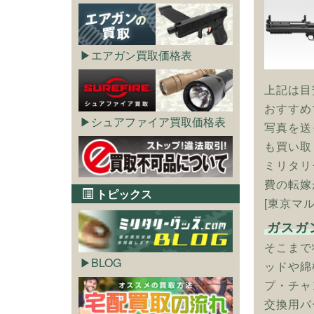
エアガン買取価格表
上記は目
おすすめ
シュアファイア買取価格表
写真を送
も買い取
ミリタリ
費の転嫁
トピックス
[東京マ
ガスガ
そこまで
BLOG
ッドや綿
プ・チャ
交換用パ