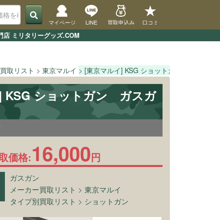
マイページ
LINE
買取申込み
口コミ
店 ミリタリーグッズ.COM
買取リスト
東京マルイ
[東京マルイ] KSG ショットガン
TOP
] KSG ショットガン ガスガ
7
16,000
取価格:
円
ガスガン
メーカー買取リスト
>
東京マルイ
タイプ別買取リスト
>
ショットガン