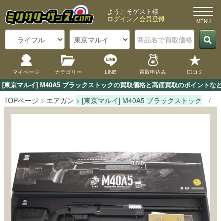
ようこそゲスト様
ログイン
／
会員登録
マイページ
カテゴリー
LINE
買取申込み
口コミ
[東京マルイ] M40A5 ブラックストックの買取価格と高価買取のポイント
TOPページ
エアガン
[東京マルイ] M40A5 ブラックストック